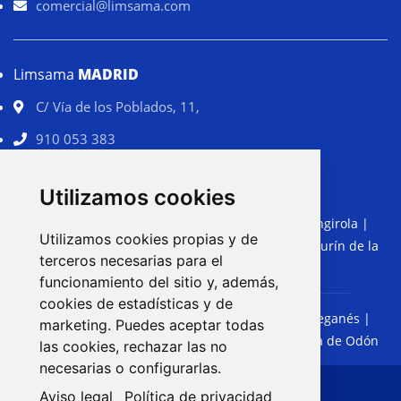
comercial@limsama.com
Limsama
MADRID
C/ Vía de los Poblados, 11,
910 053 383
comercial@limsama.com
Utilizamos cookies
Torremolinos
|
Benalmádena
|
Fuengirola
|
MÁLAGA:
Utilizamos cookies propias y de
Marbella
|
Rincón de la Victoria
|
Cártama
|
Alhaurín de la
terceros necesarias para el
Torre
|
Coín
|
Mijas
funcionamiento del sitio y, además,
cookies de estadísticas y de
Getafe
|
Móstoles
|
Fuenlabrada
|
Leganés
|
MADRID:
marketing. Puedes aceptar todas
Alcorcón
|
Parla
|
Pinto
|
Valdemoro
|
Villaviciosa de Odón
las cookies, rechazar las no
necesarias o configurarlas.
Aviso legal
Política de privacidad