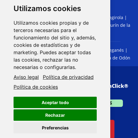
Utilizamos cookies
Torremolinos
|
Benalmádena
|
Fuengirola
|
MÁLAGA:
Utilizamos cookies propias y de
Marbella
|
Rincón de la Victoria
|
Cártama
|
Alhaurín de la
terceros necesarias para el
Torre
|
Coín
|
Mijas
funcionamiento del sitio y, además,
cookies de estadísticas y de
Getafe
|
Móstoles
|
Fuenlabrada
|
Leganés
|
MADRID:
marketing. Puedes aceptar todas
Alcorcón
|
Parla
|
Pinto
|
Valdemoro
|
Villaviciosa de Odón
las cookies, rechazar las no
necesarias o configurarlas.
Aviso legal
Política de privacidad
© Copyright 2026. Web realizada por
VisionClick
®
Política de cookies
Aceptar todo
SÓLO PRESUPUESTOS
Rechazar
Preferencias
TRABAJA CON NOSOTROS