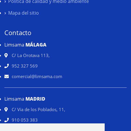
Política de calidad y medio ambiente
Mapa del sitio
Contacto
Limsama
MÁLAGA
C/ La Orotava 113,
952 327 569
comercial@limsama.com
Limsama
MADRID
C/ Vía de los Poblados, 11,
910 053 383
comercial@limsama.com