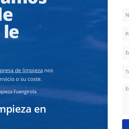
de
 le
presa de limpieza
nos
vicio o su coste.
mpieza Fuengirola
impieza en