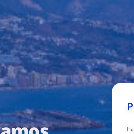
P
ramos
Ha