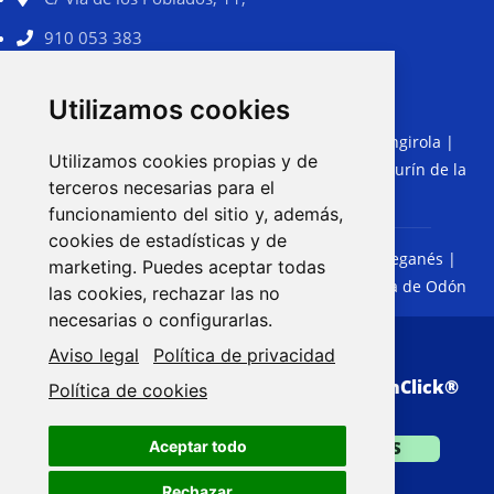
910 053 383
comercial@limsama.com
Utilizamos cookies
Torremolinos
|
Benalmádena
|
Fuengirola
|
MÁLAGA:
Utilizamos cookies propias y de
Marbella
|
Rincón de la Victoria
|
Cártama
|
Alhaurín de la
terceros necesarias para el
Torre
|
Coín
|
Mijas
funcionamiento del sitio y, además,
cookies de estadísticas y de
Getafe
|
Móstoles
|
Fuenlabrada
|
Leganés
|
MADRID:
marketing. Puedes aceptar todas
Alcorcón
|
Parla
|
Pinto
|
Valdemoro
|
Villaviciosa de Odón
las cookies, rechazar las no
necesarias o configurarlas.
Aviso legal
Política de privacidad
© Copyright 2026. Web realizada por
VisionClick
®
Política de cookies
Aceptar todo
SÓLO PRESUPUESTOS
Rechazar