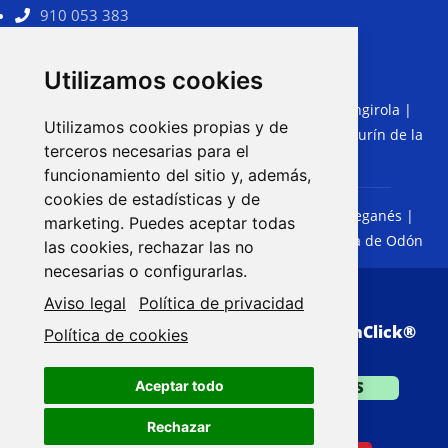
910 053 383
comercial@limsama.com
Utilizamos cookies
Torremolinos
|
Benalmádena
|
Fuengirola
|
MÁLAGA:
Utilizamos cookies propias y de
Marbella
|
Rincón de la Victoria
|
Cártama
|
Alhaurín de la
terceros necesarias para el
Torre
|
Coín
|
Mijas
funcionamiento del sitio y, además,
cookies de estadísticas y de
Getafe
|
Móstoles
|
Fuenlabrada
|
Leganés
|
MADRID:
marketing. Puedes aceptar todas
Alcorcón
|
Parla
|
Pinto
|
Valdemoro
|
Villaviciosa de Odón
las cookies, rechazar las no
necesarias o configurarlas.
Aviso legal
Política de privacidad
© Copyright 2026. Web realizada por
VisionClick
®
Política de cookies
Aceptar todo
SÓLO PRESUPUESTOS
Rechazar