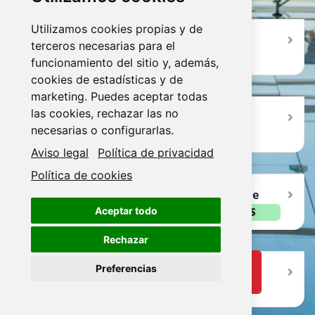
Utilizamos cookies propias y de
¿Cómo se calcula el presupuesto de
terceros necesarias para el
limpieza para un negocio en Málaga?
funcionamiento del sitio y, además,
cookies de estadísticas y de
marketing. Puedes aceptar todas
las cookies, rechazar las no
¿Qué tipos de mantenimiento integral
necesarias o configurarlas.
realizamos en la provincia?
Aviso legal
Política de privacidad
Política de cookies
¿Qué disponibilidad tienen los equipos de
Limsama en Málaga?
Aceptar todo
SÓLO PRESUPUESTOS
Rechazar
Preferencias
TRABAJA CON NOSOTROS
¿Cuál es la mejor forma de solicitar
información o una visita técnica?
Cookies