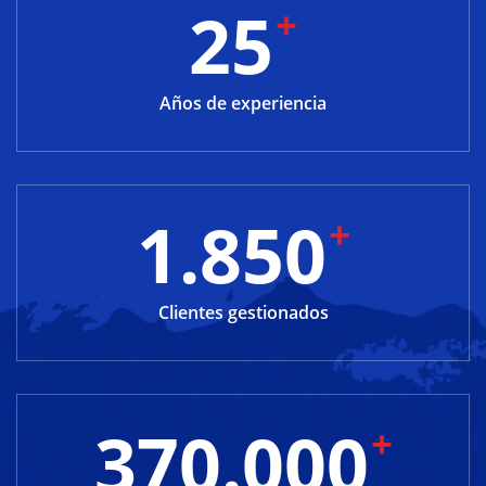
25
+
Años de experiencia
1.850
+
Clientes gestionados
370.000
+