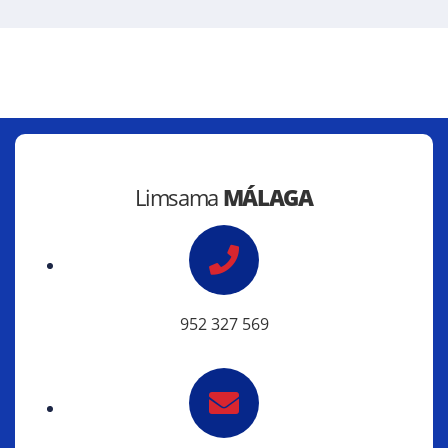
Limsama
MÁLAGA
952 327 569