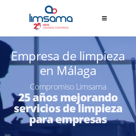
Empresa de limpieza
en Málaga
Compromiso Limsama
25 años mejorando
servicios de limpieza
para empresas